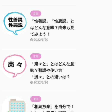
言葉
「性善説」「性悪説」と
はどんな意味？由来も見
てみよう！
2022/6/20
言葉
「粛々と」とはどんな意
味？類語や使い方
「淡々」との違いは？
2022/5/26
生活
「相続放棄」を自分で！