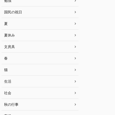
勉強
国民の祝日
夏
夏休み
文房具
春
猫
生活
社会
秋の行事