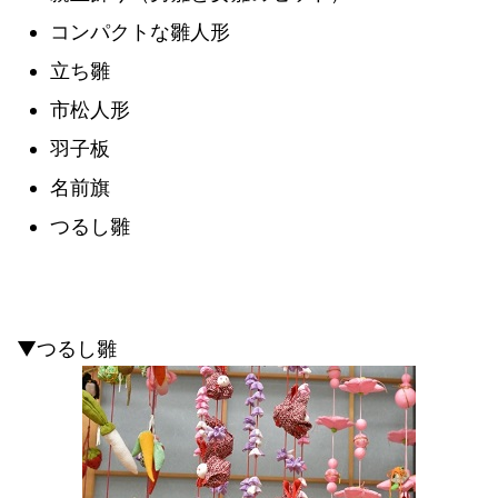
コンパクトな雛人形
立ち雛
市松人形
羽子板
名前旗
つるし雛
▼つるし雛