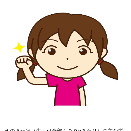
えのきたけ（生・可食部１００gあたり）の主な栄