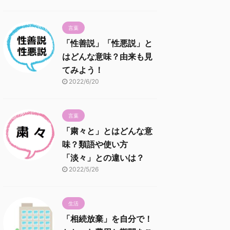
言葉
「性善説」「性悪説」と
はどんな意味？由来も見
てみよう！
2022/6/20
言葉
「粛々と」とはどんな意
味？類語や使い方
「淡々」との違いは？
2022/5/26
生活
「相続放棄」を自分で！