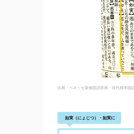
出典：ベネッセ新修国語辞典・現代標準国
如実（にょじつ）・如実に