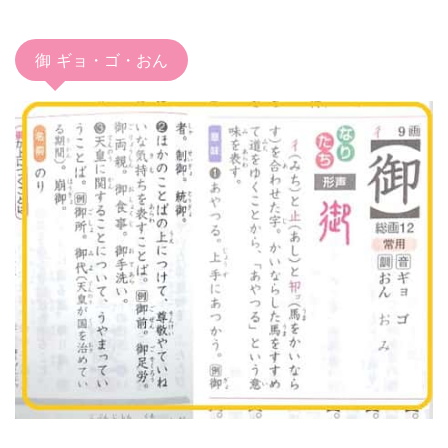
御 ギョ・ゴ・おん