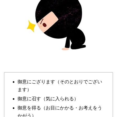
御意にござります（そのとおりでござい
ます）
御意に召す（気に入られる）
御意を得る（お目にかかる・お考えをう
かがう）