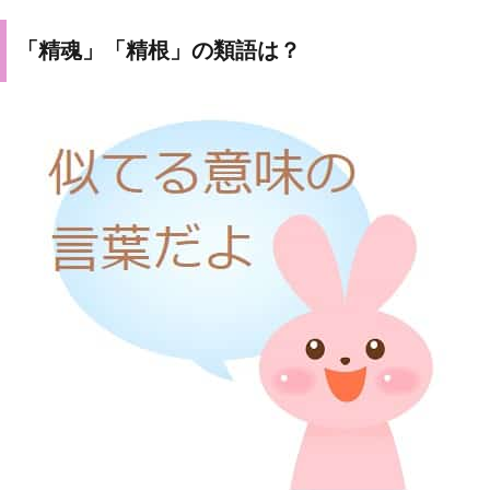
「精魂」「精根」の類語は？