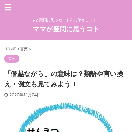
ふと疑問に思ったコトをお伝えします。
ママが疑問に思うコト
HOME
>
言葉
>
言葉
「僭越ながら」の意味は？類語や言い換
え・例文も見てみよう！
2020年11月24日