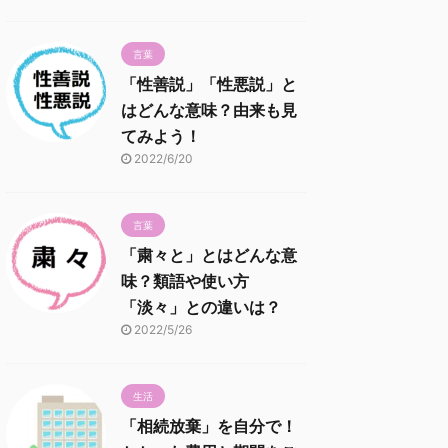
言葉
「性善説」「性悪説」と
はどんな意味？由来も見
てみよう！
2022/6/20
言葉
「粛々と」とはどんな意
味？類語や使い方
「淡々」との違いは？
2022/5/26
生活
「相続放棄」を自分で！