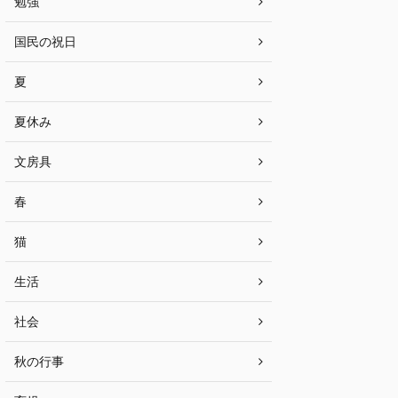
勉強
国民の祝日
夏
夏休み
文房具
春
猫
生活
社会
秋の行事