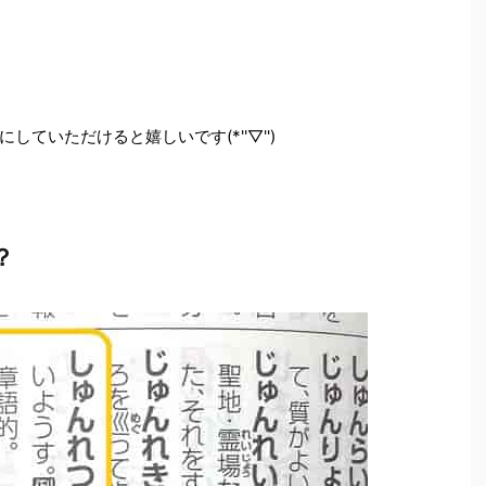
ていただけると嬉しいです(*''▽'')
？