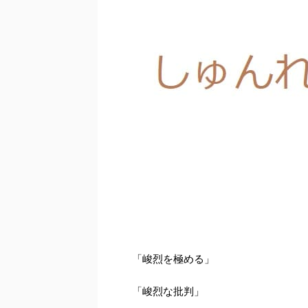
「峻烈を極める」
「峻烈な批判」