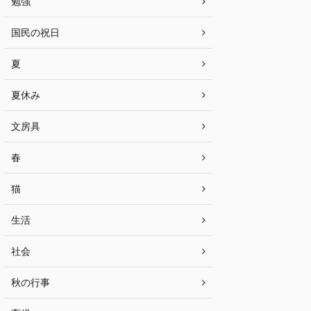
勉強
国民の祝日
夏
夏休み
文房具
春
猫
生活
社会
秋の行事