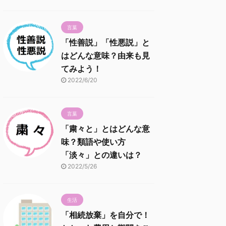
言葉
「性善説」「性悪説」と
はどんな意味？由来も見
てみよう！
2022/6/20
言葉
「粛々と」とはどんな意
味？類語や使い方
「淡々」との違いは？
2022/5/26
生活
「相続放棄」を自分で！