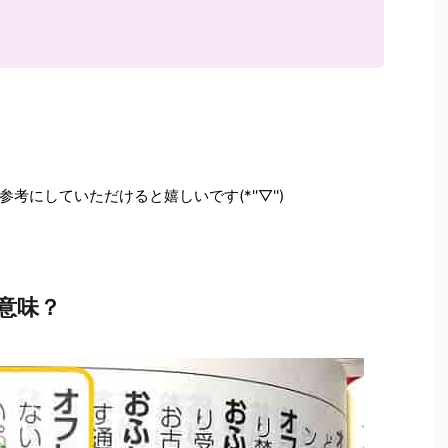
にしていただけると嬉しいです(*''▽'')
意味？