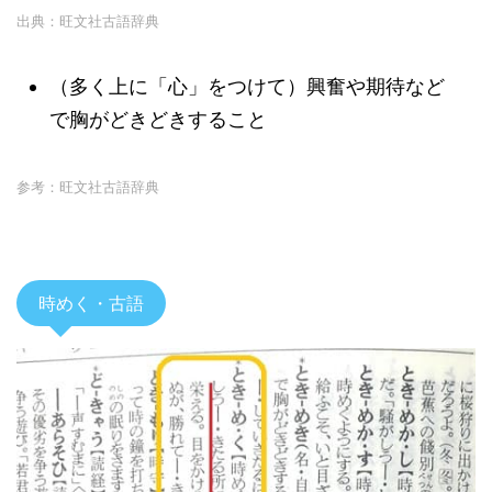
出典：旺文社古語辞典
（多く上に「心」をつけて）興奮や期待など
で胸がどきどきすること
参考：旺文社古語辞典
時めく・古語