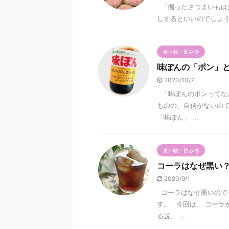
「掘ったさつまいもは
しするといいのでしょう
食べ物・飲み物
味ぽんの「ポン」
2020/10/7
「味ぽんのポンってなん
ものの、自信がないので
「味ぽん」 ...
食べ物・飲み物
コーラはなぜ黒い
2020/9/1
コーラはなぜ黒いのでし
す。 今回は、 コーラ
る説、 ...