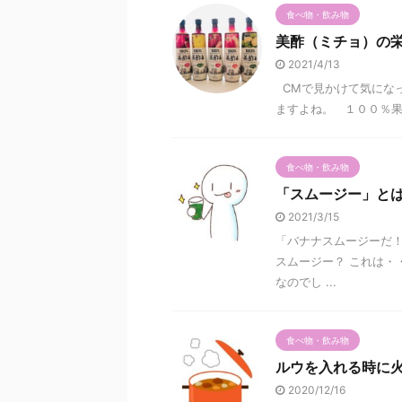
食べ物・飲み物
美酢（ミチョ）の
2021/4/13
CMで見かけて気にな
ますよね。 １００％果汁な
食べ物・飲み物
「スムージー」と
2021/3/15
「バナナスムージーだ
スムージー？ これは・
なのでし ...
食べ物・飲み物
ルウを入れる時に
2020/12/16