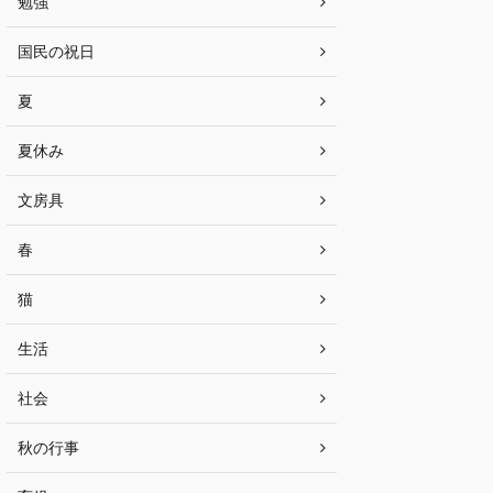
勉強
国民の祝日
夏
夏休み
文房具
春
猫
生活
社会
秋の行事