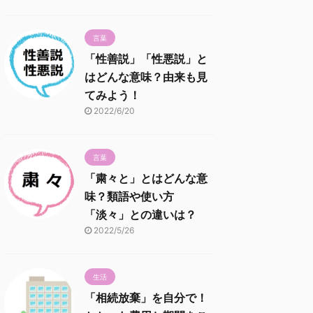
言葉
「性善説」「性悪説」と
はどんな意味？由来も見
てみよう！
2022/6/20
言葉
「粛々と」とはどんな意
味？類語や使い方
「淡々」との違いは？
2022/5/26
生活
「相続放棄」を自分で！