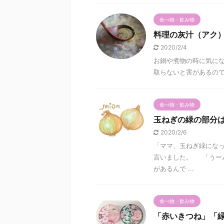
食べ物・飲み物
料理の灰汁（アク
2020/2/4
お鍋や煮物の時に気にな
取らないと害があるので
食べ物・飲み物
玉ねぎの緑の部分
2020/2/6
「ママ、玉ねぎ緑になっ
言いました。 「うー
があるんで ...
食べ物・飲み物
「赤いきつね」「