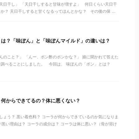
天日干し」 「天日干しすると甘味が増すよ」 何日くらい天日干
か？ 天日干しすると甘くなるってほんとかな？ その後の保 ...
とは？「味ぽん」と「味ぽんマイルド」の違いは？
のこと？」 「んー、ポン酢のポンかな？」 娘に聞かれて答えた
調べることにしました。 今回は、 味ぽんの「ポン」とは？
？何からできてるの？体に悪くない？
ょう？ 黒い着色料？ コーラが何からできているのか気になりま
が黒い理由は？ コーラの成分は？ コーラは体に悪い？（骨が溶け