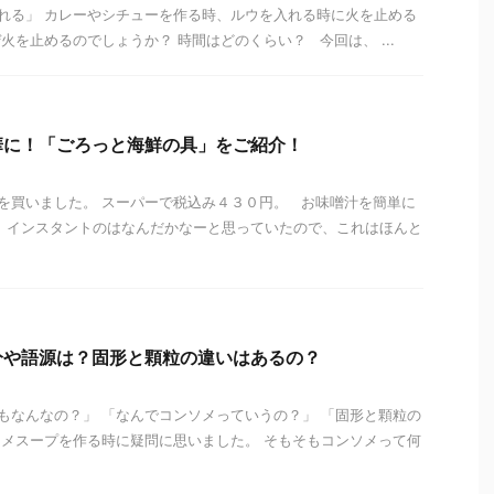
れる」 カレーやシチューを作る時、ルウを入れる時に火を止める
火を止めるのでしょうか？ 時間はどのくらい？ 今回は、 ...
華に！「ごろっと海鮮の具」をご紹介！
を買いました。 スーパーで税込み４３０円。 お味噌汁を簡単に
 インスタントのはなんだかなーと思っていたので、これはほんと
分や語源は？固形と顆粒の違いはあるの？
なんなの？」 「なんでコンソメっていうの？」 「固形と顆粒の
メスープを作る時に疑問に思いました。 そもそもコンソメって何