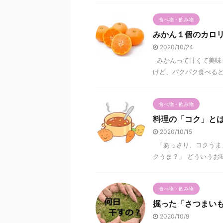
食べ物・飲み物
みかん１個のカロ
2020/10/24
みかんって甘くて美味
けど、パクパク食べるとカ
食べ物・飲み物
料理の「コク」と
2020/10/15
「あっさり、コクうま
クうま？」 どういうお味
食べ物・飲み物
掘った「さつまい
2020/10/9