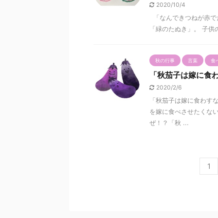
2020/10/4
「なんできつねが赤で
「緑のたぬき」。 子供
秋の行事
言葉
食
「秋茄子は嫁に食
2020/2/6
「秋茄子は嫁に食わすな
を嫁に食べさせたくない
ぜ！？「秋 ...
1