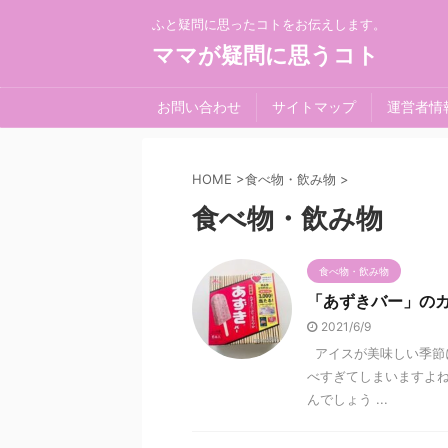
ふと疑問に思ったコトをお伝えします。
ママが疑問に思うコト
お問い合わせ
サイトマップ
運営者情
HOME
>
食べ物・飲み物
>
食べ物・飲み物
食べ物・飲み物
「あずきバー」の
2021/6/9
アイスが美味しい季節に
べすぎてしまいますよ
んでしょう ...