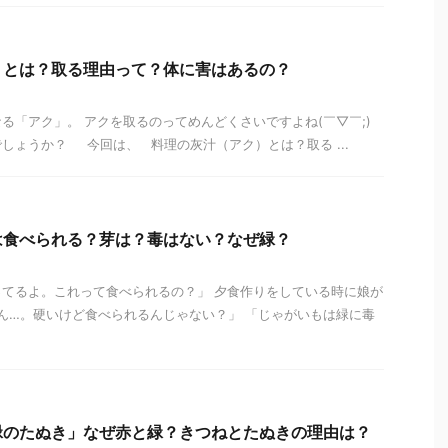
）とは？取る理由って？体に害はあるの？
る「アク」。 アクを取るのってめんどくさいですよね(￣▽￣;)
しょうか？ 今回は、 料理の灰汁（アク）とは？取る ...
は食べられる？芽は？毒はない？なぜ緑？
てるよ。これって食べられるの？」 夕食作りをしている時に娘が
ん…。硬いけど食べられるんじゃない？」 「じゃがいもは緑に毒
緑のたぬき」なぜ赤と緑？きつねとたぬきの理由は？