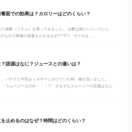
栄養面での効果は？カロリーはどのくらい？
った美酢（ミチョ）を買ってみました。 お酢は体にいいっていい
ので果物の栄養もとれるはず(*''▽'') ザクロを ...
は？語源はなに？ジュースとの違いは？
！」 バナナと牛乳をミキサーにかけていた時、娘が言いました。
・・スムージーなのか・・・？ そもそもスムージーの定義はなん
火を止めるのはなぜ？時間はどのくらい？