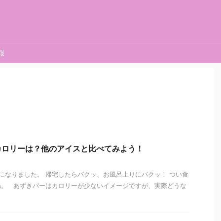
報
カロリーは？他のアイスと比べてみよう！
なりました。 帰宅したらパクッ、お風呂上りにパクッ！ つい食
ね。 あずきバーはカロリーが少ないイメージですが、実際どうな