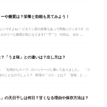
リーや糖質は？栄養と効能も見てみよう！
しいですよね！ ビタミン系の栄養もあって間食にピッタリ♪ だ
ロリーと糖質が気になります(￣▽￣;) 今回は、 みか ...
は？「うま味」との違いは？出し方は？
」 「丸鶏がらスープ」のパッケージに書いてありました。 「コ
のことなのでしょう？ 料理の「コク」とは？ 「旨味」と ...
も」の天日干しは何日？甘くなる理由や保存方法は？