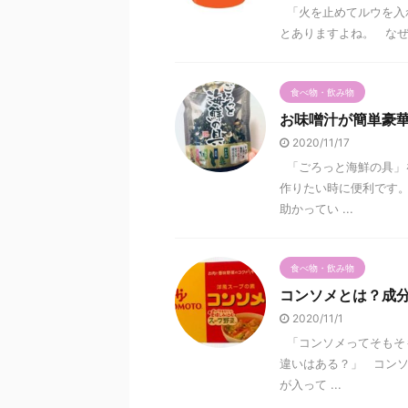
「火を止めてルウを入
とありますよね。 なぜ
食べ物・飲み物
お味噌汁が簡単豪
2020/11/17
「ごろっと海鮮の具」
作りたい時に便利です。
助かってい ...
食べ物・飲み物
コンソメとは？成
2020/11/1
「コンソメってそもそも
違いはある？」 コンソ
が入って ...